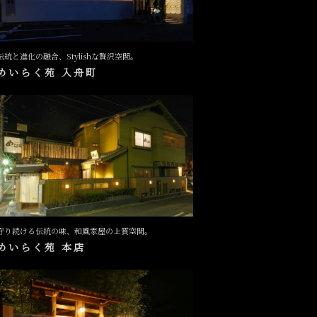
伝統と進化の融合、Stylishな贅沢空間。
めいらく苑 入舟町
守り続ける伝統の味、和風家屋の上質空間。
めいらく苑 本店