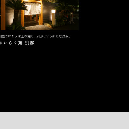
個室で味わう珠玉の焼肉、別邸という新たな試み。
めいらく苑 別邸