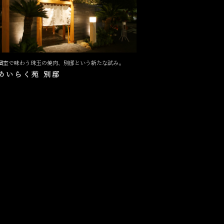
個室で味わう珠玉の焼肉、別邸という新たな試み。
めいらく苑 別邸