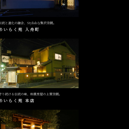
伝統と進化の融合、Stylishな贅沢空間。
めいらく苑 入舟町
守り続ける伝統の味、和風家屋の上質空間。
めいらく苑 本店