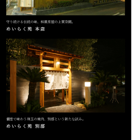
守り続ける伝統の味、和風家屋の上質空間。
めいらく苑 本店
個室で味わう珠玉の焼肉、別邸という新たな試み。
めいらく苑 別邸